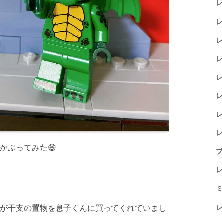
レ
レ
レ
レ
レ
レ
レ
レ
かぶってみた😆
ブ
レ
ミ
レ
が干支の置物を息子くんに買ってくれていまし