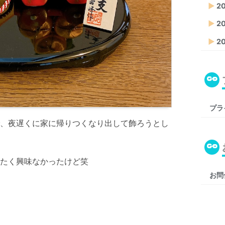
▶
2
▶
20
▶
2
プラ
、夜遅くに家に帰りつくなり出して飾ろうとし
たく興味なかったけど笑
お問