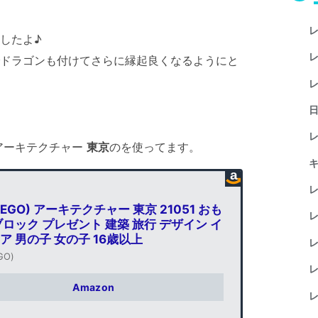
レ
したよ♪
レ
ドラゴンも付けてさらに縁起良くなるようにと
レ
日
レ
アーキテクチャー
東京
のを使ってます。
キ
レ
EGO) アーキテクチャー 東京 21051 おも
レ
ブロック プレゼント 建築 旅行 デザイン イ
ア 男の子 女の子 16歳以上
レ
GO)
レ
Amazon
レ