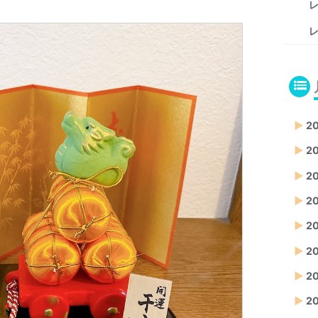
レ
レ
▶
2
▶
2
▶
2
▶
2
▶
2
▶
20
▶
2
▶
2