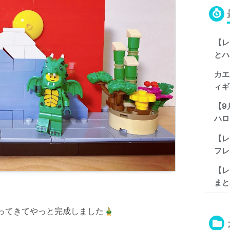
【レ
とハ
カエ
ィギ
【9
ハロ
【レ
フレ
【レ
まと
ってきてやっと完成しました🎍