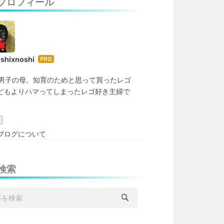
プロフィール
oshixnoshi
はて
なブ
歳男子の母。知育のためと思って買ったレゴ
ログ
どもよりハマってしまったレゴ好き主婦で
Pro
ブログについて
検索