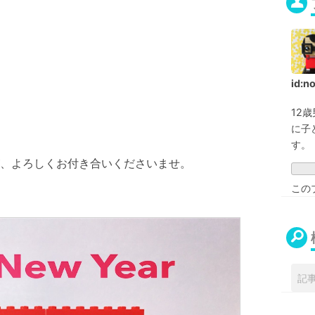
id:n
12
に子
す。
、よろしくお付き合いくださいませ。
この