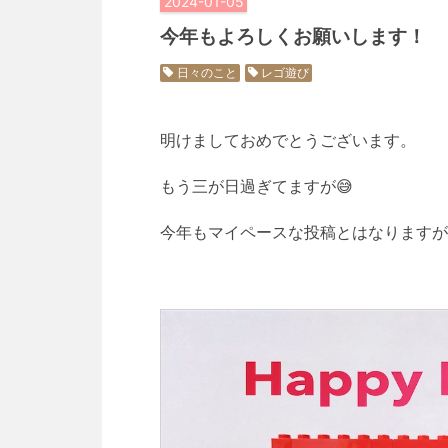
2024
-
01
-
05
今年もよろしくお願いします！
日々のこと
レゴ遊び
明けましておめでとうございます。
もう三が日過ぎてますが😅
今年もマイペースな投稿とはなりますが