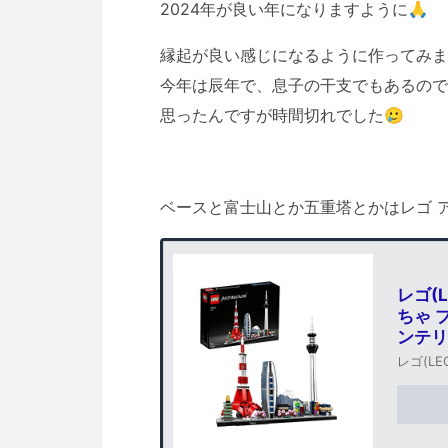
2024年が良い年になりますように🙏
縁起が良い感じになるように作ってみま
今年は辰年で、息子の干支でもあるので
思ったんですが時間切れでした🥲
ベースと富士山とか五重塔とかはレゴ 
レゴ(L
ちゃ 
ンテリ
レゴ(LE