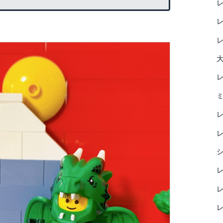
レ
レ
レ
大
レ
ミ
レ
レ
シ
レ
レ
レ